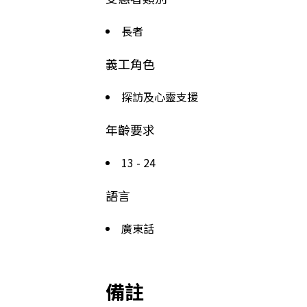
長者
義工角色
探訪及心靈支援
年齡要求
13 - 24
語言
廣東話
備註