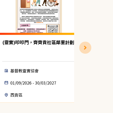
(靈實)叩叩門，齊齊貢社區鄰里計劃
獨居雙老
計劃（中
基督教靈實協會
聖雅
01/09/2026 - 30/03/2027
14/08
西貢區
中西