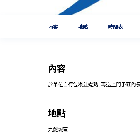
內容
地點
時間表
內容
於單位自行包糉並煮熟, 再送上門予區內
地點
九龍城區