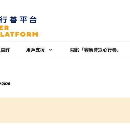
就嘉許
用戶支援
關於「賽馬會眾心行善」
2026