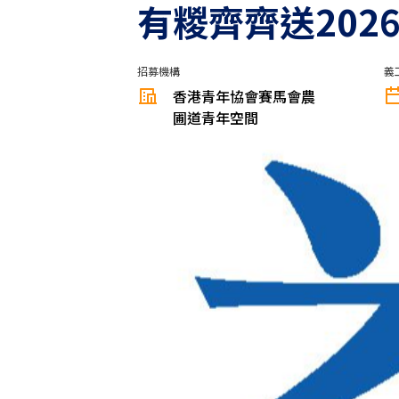
有糉齊齊送202
招募機構
義
香港青年協會賽馬會農
圃道青年空間