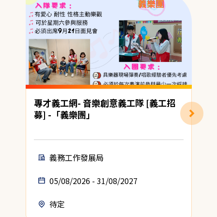
專才義工網- 音樂創意義工隊 [義工招
募] -「義樂團」
(
義務工作發展局
05/08/2026 - 31/08/2027
待定