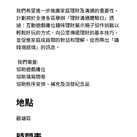
我們希望進一步推廣家庭理財及溝通的重要性，
計劃將於全港多區舉辦「理財溝通體驗日」透
過：互動遊戲攤位趣味理財展示親子協作挑戰以
輕鬆好玩的方式，向公眾傳遞理財的基本技巧，
並促進家庭成員間的對話和理解，從而帶出「講
錢增感情」的訊息。 

 我們需要: 

協助遊戲攤位 

協助填寫問卷 

協助秩序安排、補充及派發紀念品 
地點
觀塘區
時間表