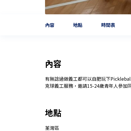
內容
地點
時間表
內容
有無諗過做義工都可以自肥玩下Pickleb
克球義工服務，邀請15-24歲青年人參
地點
荃灣區