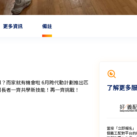
更多資訊
備註
all？而家就有機會啦 6月跨代動計劃推出匹
了解更多
加同長者一齊共學新技能！再一齊挑戰！
當按「立即報名」
個義工配對平台的