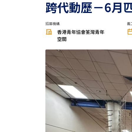
跨代動歷－6月
招募機構
義
香港青年協會荃灣青年
空間