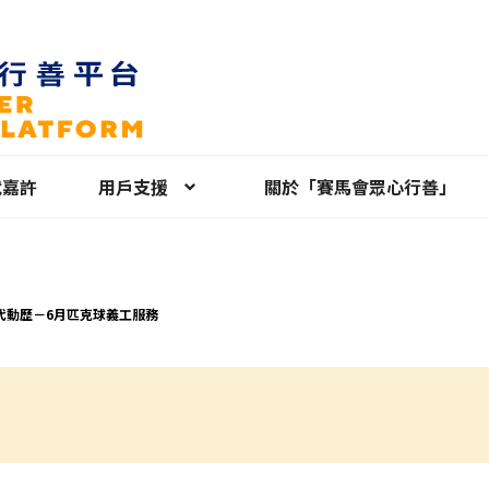
就嘉許
用戶支援
關於「賽馬會眾心行善」
代動歷－6月匹克球義工服務