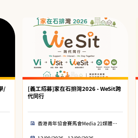
學/
[義工招募]家在石排灣2026 - WeSit跨
代同行
香港青年協會賽馬會Media 21媒體空
間