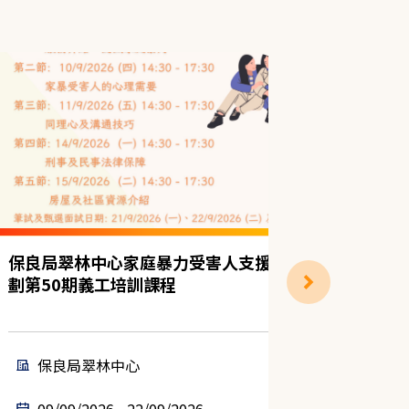
保良局翠林中心家庭暴力受害人支援計
「運」SE
劃第50期義工培訓課程
保良局翠林中心
凝動