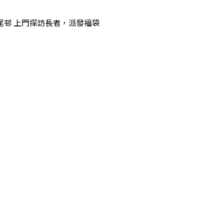
pm 石硤尾邨 上門探訪長者，派發福袋