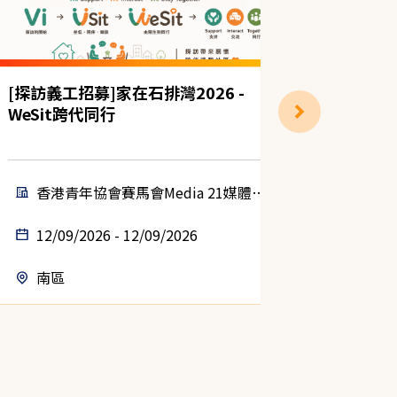
[探訪義工招募]家在石排灣2026 -
(靈實)
WeSit跨代同行
香港青年協會賽馬會Media 21媒體空
基督
間
12/09/2026 - 12/09/2026
01/09
南區
西貢