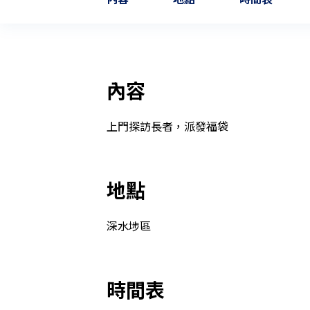
內容
上門探訪長者，派發福袋
地點
深水埗區
時間表