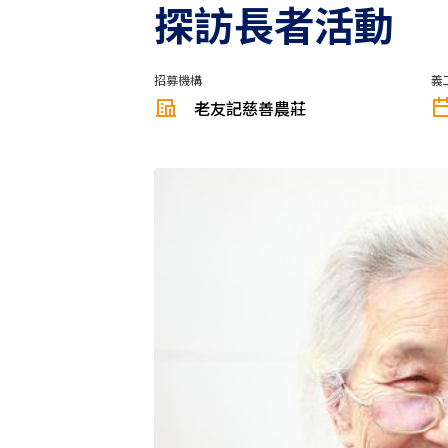
探訪長者活動
招募機構
義
老友記慈善農莊