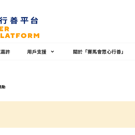
就嘉許
用戶支援
關於「賽馬會眾心行善」
活動