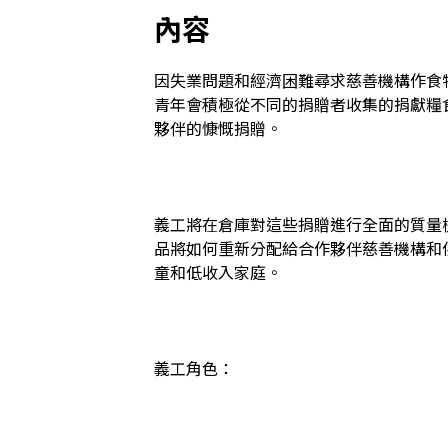
內容
因失業問題和經濟困難尋求慈善機構作食
青年會積極從不同的捐贈者收集的捐獻糧
夥伴的慷慨捐贈。

義工將在倉庫對這些捐贈進行全面的質量
品將如何重新分配給合作夥伴慈善機構和
童和低收入家庭。

義工角色：
