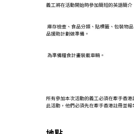
義工將在活動開始時參加簡短的英語簡介
 庫存檢查、食品分類、貼標籤、包裝物品（例如大米、口罩等）、清潔，以及為食
品援助計劃做準備。

 為準備糧食計畫裝載車輛。

所有參加本次活動的義工必須在牽手香港
此活動，他們必須先在牽手香港註冊並報
地點