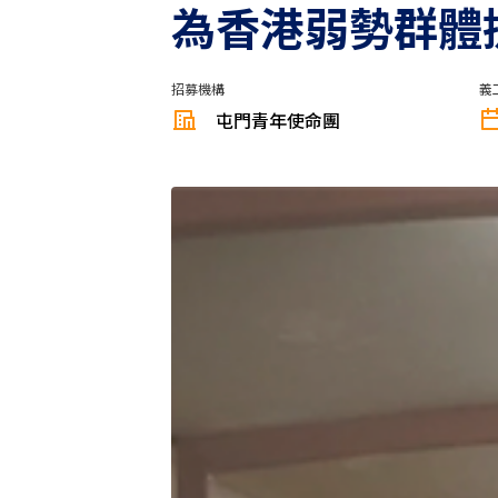
為香港弱勢群體
招募機構
義
屯門青年使命團