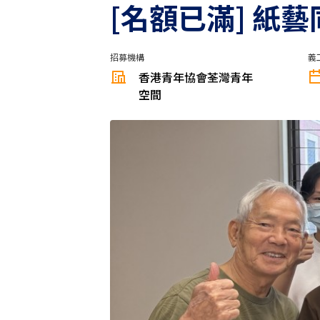
[名額已滿] 紙
招募機構
義
香港青年協會荃灣青年
空間