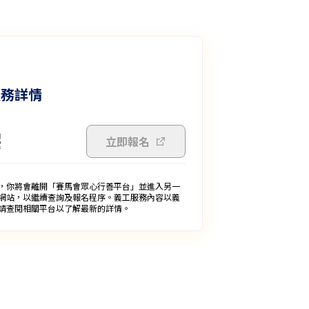
服務詳情
立即報名
，你將會離開「賽馬會眾心行善平台」並進入另一
網站，以繼續查詢及報名程序。義工服務內容以義
請查閱相關平台以了解最新的詳情。