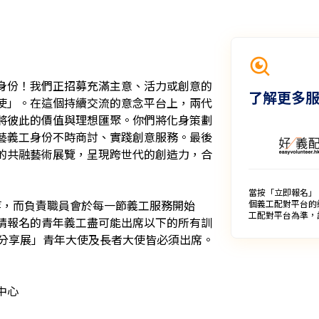
身份！我們正招募充滿主意、活力或創意的
了解更多
使」。在這個持續交流的意念平台上，兩代
將彼此的價值與理想匯聚。你們將化身策劃
藝義工身份不時商討、實踐創意服務。最後
的共融藝術展覽，呈現跨世代的創造力，合
當按「立即報名」
等，而負責職員會於每一節義工服務開始
個義工配對平台的
工配對平台為準，
請報名的青年義工盡可能出席以下的所有訓
享展」青年大使及長者大使皆必須出席。

中心