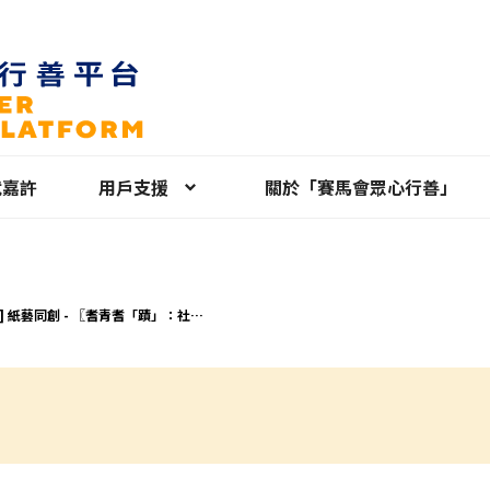
就嘉許
用戶支援
關於「賽馬會眾心行善」
] 紙藝同創 - 〖耆青耆「蹟」：社區
〗