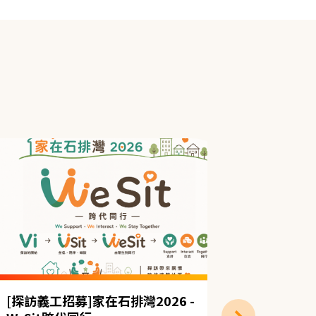
[探訪義工招募]家在石排灣2026 -
(靈實)