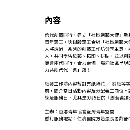
內容
跨代創藝同行，建立「社區創藝大使」新
青年義工，與銀齡義工合組「社區創藝大
人將透過一系列的創藝工作坊分享主意，
人，共同學習紙藝、拓印、拼貼，並以創
更會兩代同行，合力籌備一場向社區呈現
力共創跨代「耆」蹟！

紙藝工作坊內容暫訂有紙捲花 ／ 剪紙等
前，簡介當日活動內容及分配義工崗位。
練及服務日，尤其是9月5日的「創藝耆蹟分
主辦：香港青年協會荃灣青年空間

暫訂服務地點：仁濟醫院方若愚長者鄰舍