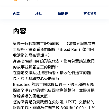
內容
地點
時間表
更多資訊
內容
這是一個長期志工服務職位。 （如需參與單次志
工服務，請查看我們關於「Bread Run」麵包回
收活動的發布資訊。）

身為 Breadline 的形象代表，您將負責講述我們
的故事並解答志工的疑問。

在指定交接點迎接志願者，接收他們送來的麵
包，並將其轉交給受助家庭。

Breadline 的志工團隊於每週一、週三和週五晚
間從全港各地的麵包店回收剩餘麵包，並將其捐
贈給香港的困難家庭。

您的職責是負責我們在尖沙咀（TST）交接點的
現場工作，時間為每週三晚 8:00 至 10:00。由於