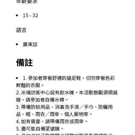
年齡要求
15 - 32
語言
廣東話
備註
1. 參加者穿著舒適的遠足鞋，切勿穿著色彩
鮮豔的衣服。

2. 米埔訪客中心設有飲水機。本活動鼓勵源頭減
廢，請參加者自備水樽。

3. 帶備防蚊用品、消毒洗手液／手巾、防曬用
品、帽、雨衣／雨傘、個人藥物等。

4. 如有需要，請帶備雨衣或雨傘。

5. 盡可能自備望遠鏡。
