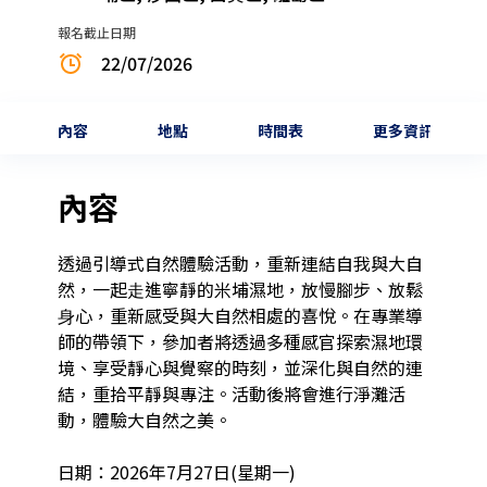
報名截止日期
22/07/2026
內容
地點
時間表
更多資訊
內容
透過引導式⾃然體驗活動，重新連結⾃我與⼤⾃
然，一起⾛進寧靜的米埔濕地，放慢腳步、放鬆
⾝⼼，重新感受與⼤⾃然相處的喜悅。在專業導
師的帶領下，參加者將透過多種感官探索濕地環
境、享受靜⼼與覺察的時刻，並深化與⾃然的連
結，重拾平靜與專注。活動後將會進行淨灘活
動，體驗大自然之美。

日期：2026年7月27日(星期一)
