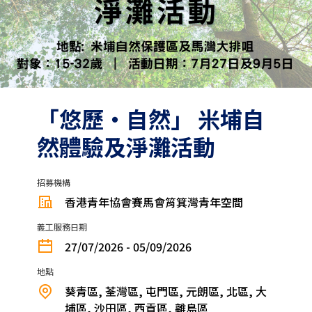
「悠歷‧自然」 米埔自
然體驗及淨灘活動
招募機構
香港青年協會賽馬會筲箕灣青年空間
義工服務日期
27/07/2026 - 05/09/2026
地點
葵青區, 荃灣區, 屯門區, 元朗區, 北區, 大
埔區, 沙田區, 西貢區, 離島區