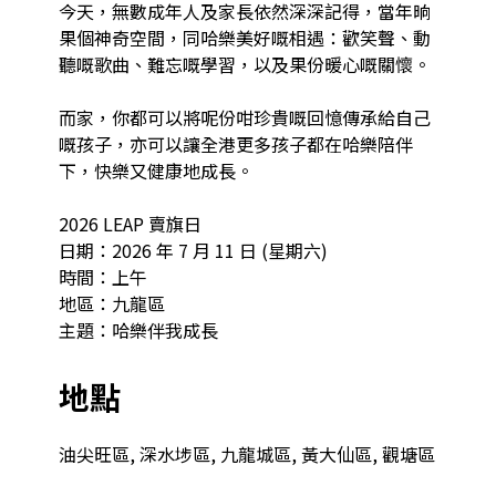
今天，無數成年人及家長依然深深記得，當年晌
果個神奇空間，同哈樂美好嘅相遇：歡笑聲、動
聽嘅歌曲、難忘嘅學習，以及果份暖心嘅關懷。

而家，你都可以將呢份咁珍貴嘅回憶傳承給自己
嘅孩子，亦可以讓全港更多孩子都在哈樂陪伴
下，快樂又健康地成長。

2026 LEAP 賣旗日

日期：2026 年 7 月 11 日 (星期六)

時間：上午

地區：九龍區

主題：哈樂伴我成長
地點
油尖旺區, 深水埗區, 九龍城區, 黃大仙區, 觀塘區