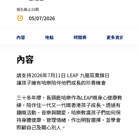
報名截止日期
05/07/2026
內容
地點
時間表
更多資訊
內容
請支持2026年7月11日 LEAP 九龍區賣旗日

讓孩子擁有哈樂陪伴他們成長的珍貴機會

三十多年嚟，長頸鹿哈樂作為LEAP嘅身心健康教
練，陪伴住一代又一代嘅香港孩子成長。透過有
趣嘅活動、音樂與關愛，哈樂教識孩子們如何保
持身體健康、管理情緒、作出明智選擇，並學會
照顧自己及關心別人。
