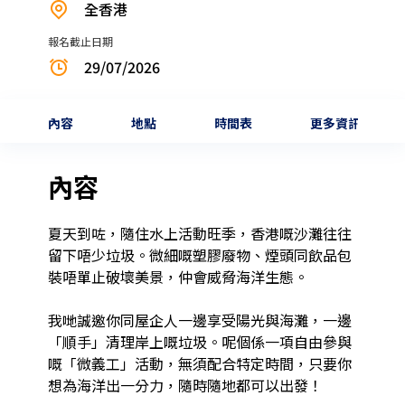
全香港
報名截止日期
29/07/2026
內容
地點
時間表
更多資訊
內容
夏天到咗，隨住水上活動旺季，香港嘅沙灘往往
留下唔少垃圾。微細嘅塑膠廢物、煙頭同飲品包
裝唔單止破壞美景，仲會威脅海洋生態。

我哋誠邀你同屋企人一邊享受陽光與海灘，一邊
「順手」清理岸上嘅垃圾。呢個係一項自由參與
嘅「微義工」活動，無須配合特定時間，只要你
想為海洋出一分力，隨時隨地都可以出發！
