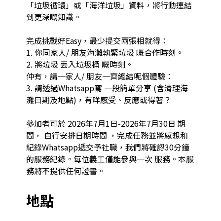
「垃圾循環」或「海洋垃圾」資料，將行動連結
到更深嘅知識。

完成挑戰好Easy，最少提交兩張相就得：

1. 你同家人/ 朋友海灘執緊垃圾 嘅合作時刻。

2. 將垃圾 丟入垃圾桶 嘅時刻。

仲有，請一家人/ 朋友一齊總結呢個體驗：

3. 請透過Whatsapp寫 一段簡單分享 (含清理海
灘日期及地點)，有咩感受、反應或得著？

參加者可於 2026年7月1日-2026年7月30日 期
間， 自行安排日期時間 ，完成任務並將感想和
紀錄Whatsapp遞交予社職，我們將確認30分鐘
的服務紀錄。每位義工僅能參與一次 服務。本服
地點