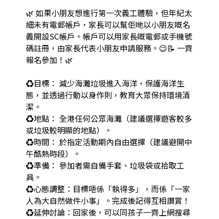
🌿 如果小朋友想進行第一次義工體驗，但年紀太
細未有電郵帳戶，家長可以幫佢哋以小朋友嘅名
義開設SC帳戶。帳戶可以用家長嘅電郵或手機號
碼註冊，由家長代表小朋友申請服務。😉📝 一齊
報名參加！🌿

♻️目標： 減少海灘垃圾進入海洋，保護海洋生
態，並透過行動以身作則，教育大眾保持環境清
潔。

♻️地點： 全港任何公眾海灘（建議選擇遊客較多
或垃圾較明顯的地點）。

♻️時間： 於指定活動期內自由選擇（建議避開中
午酷熱時段）。

♻️準備： 參加者需自備手套、垃圾袋或拾取工
具。

♻️心態調整：目標唔係「執得多」，而係「一家
人為大自然做件小事」。完成後記得互相讚賞！

♻️延伸討論：回家後，可以同孩子一齊上網搜尋