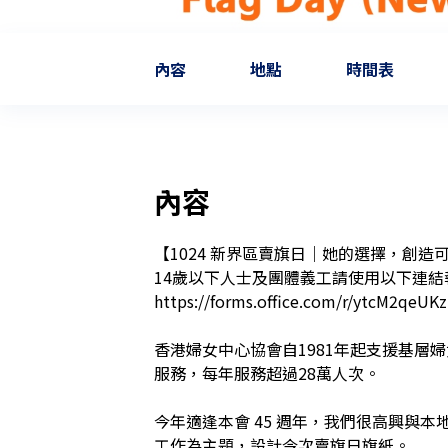
內容
地點
時間表
內容
【1024 新界區賣旗日｜她的選擇，創造可
14歲以下人士及團體義工請使用以下連結
https://forms.office.com/r/ytcM2qeUKz

香港婦女中心協會自1981年起支援基層
服務，每年服務超過28萬人次。

今年適逢本會 45 週年，我們很高興與本地插畫
工作為主題，設計今次賣旗日旗紙。
