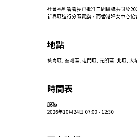
社會福利署署長已批准三間機構共同於202
新界區進行分區賣旗，而香港婦女中心協
地點
葵青區, 荃灣區, 屯門區, 元朗區, 北區, 大
時間表
服務

2026年10月24日 07:00 - 12:30