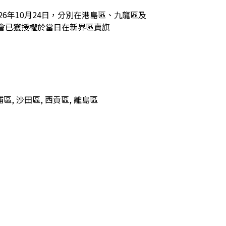
6年10月24日，分別在港島區、九龍區及
會已獲授權於當日在新界區賣旗
埔區, 沙田區, 西貢區, 離島區