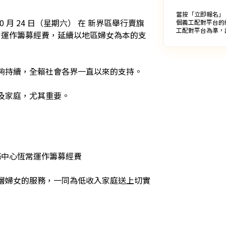
當按「立即報名」
0 月 24 日（星期六） 在 新界區舉行賣旗
個義工配對平台的
工配對平台為準，
常運作籌募經費，延續以地區婦女為本的支
夠持續，全賴社會各界一直以來的支持。

家庭，尤其重要。

務中心恆常運作籌募經費

層婦女的服務，一同為低收入家庭送上切實