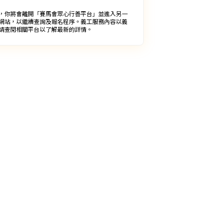
，你將會離開「賽馬會眾心行善平台」並進入另一
網站，以繼續查詢及報名程序。義工服務內容以義
請查閱相關平台以了解最新的詳情。