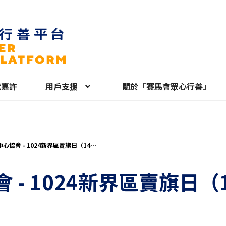
就嘉許
用戶支援
關於「賽馬會眾心行善」
心協會 - 1024新界區賣旗日（14歲
個人義工報名）
 - 1024新界區賣旗日