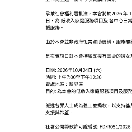
承蒙社會福利署批准，本會將於2026 年 1
日，為 低收入家庭服務項目及 各中心日
援服務。

由於本會並非政府恆常資助機構，服務能
是次賣旗日對本會持續支援有需要的婦女及
日期: 2026年10月24日 (六)

時間: 上午7:00至下午12:30

賣旗地區：新界區

目的: 為本會的低收入家庭服務項目及服
誠邀各界人士成為義工並捐款，以支持基
支援與希望。

社署公開籌款許可證編號: FD/R051/2026
