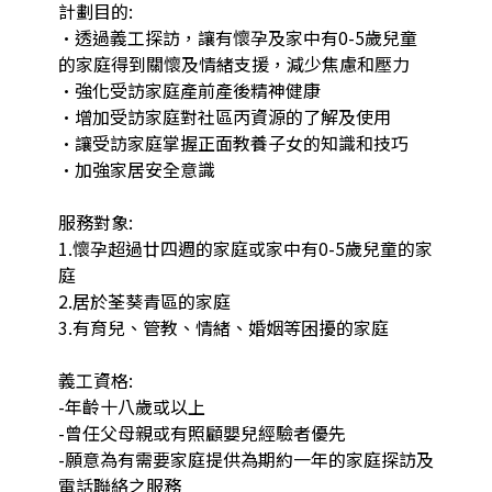
計劃目的:

•透過義工探訪，讓有懷孕及家中有0-5歲兒童
的家庭得到關懷及情緒支援，減少焦慮和壓力

•強化受訪家庭產前產後精神健康

•增加受訪家庭對社區丙資源的了解及使用

•讓受訪家庭掌握正面教養子女的知識和技巧

•加強家居安全意識

服務對象:

1.懷孕超過廿四週的家庭或家中有0-5歲兒童的家
庭

2.居於荃葵青區的家庭

3.有育兒、管教、情緒、婚姻等困擾的家庭

義工資格:

-年齡十八歲或以上

-曾任父母親或有照顧嬰兒經驗者優先

-願意為有需要家庭提供為期約一年的家庭探訪及
電話聯絡之服務
