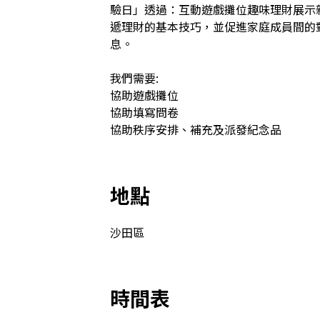
驗日」透過：互動遊戲攤位趣味理財展示
遞理財的基本技巧，並促進家庭成員間的
息。

我們需要:

協助遊戲攤位

協助填寫問卷

協助秩序安排、補充及派發紀念品
地點
沙田區
時間表