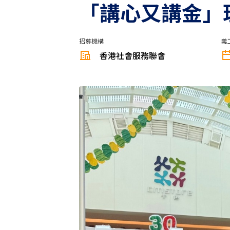
「講心又講金」理
招募機構
義
香港社會服務聯會