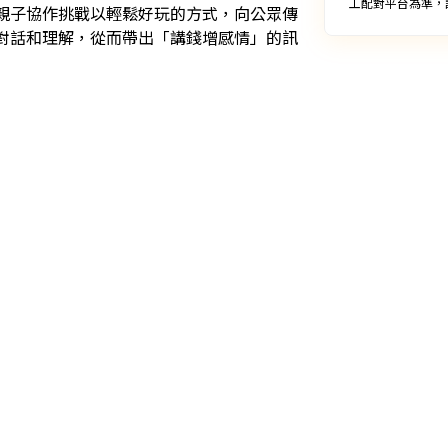
工配對平台為準，
親子協作挑戰以輕鬆好玩的方式，向公眾傳
對話和理解，從而帶出「講錢增感情」的訊