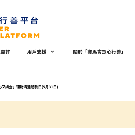
就嘉許
用戶支援
關於「賽馬會眾心行善」
心又講金」理財溝通體驗日(5月31日)