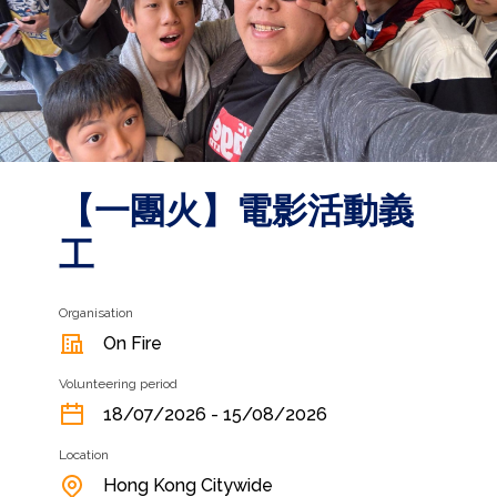
【一團火】電影活動義
工
Organisation
On Fire
Volunteering period
18/07/2026 - 15/08/2026
Location
Hong Kong Citywide