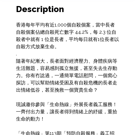
Description
香港每年平均有近1,000個自殺個案，當中長者
自殺個案佔總自殺死亡數字 44.2%，每 2.3 位自
殺者中就有 1 位是長者，平均每日就有1位長者以
自殺方式放棄生命。

.

隨著年紀漸大，長者面對經濟壓力、身體疾病等
生活難題，容易感到孤立無援，甚至失去生存動
力。你有冇諗過，一通簡單電話慰問，一個窩心
探訪，可以幫助情緒受困及有自殺危機的長者走
出情緒低谷，甚至挽救一個寶貴生命？

現誠邀你參與「生命熱線」外展長者義工服務！

一齊付出力量，讓長者得到情緒上的紓緩，重拾
生命的動力！

「生命熱線」第113期「預防自殺服務」義工招