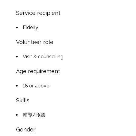
Service recipient
Elderly
Volunteer role
Visit & counselling
Age requirement
18 or above
Skills
輔導/聆聽
Gender