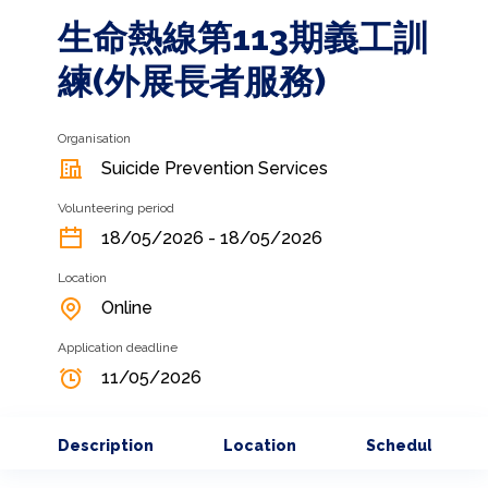
生命熱線第113期義工訓
練(外展長者服務)
Organisation
Suicide Prevention Services
Volunteering period
18/05/2026 - 18/05/2026
Location
Online
Application deadline
11/05/2026
Description
Location
Schedule