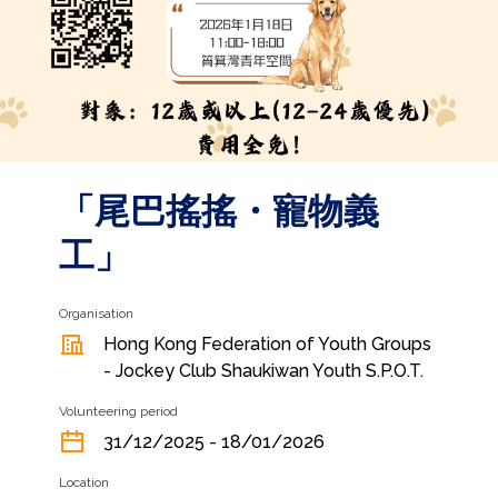
「尾巴搖搖・寵物義
工」
Organisation
Hong Kong Federation of Youth Groups
- Jockey Club Shaukiwan Youth S.P.O.T.
Volunteering period
31/12/2025 - 18/01/2026
Location