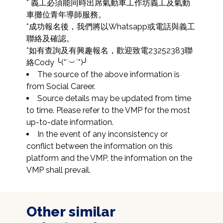
* 義工必須能同時出席氣動車工作坊義工及氣動
車攤位青年導師服務。

*成功報名後，我們將以Whatsapp或電話與義工
聯絡及確認。

*如有查詢及有興趣報名，歡迎致電23252383聯
The source of the above information is 
from Social Career.
Source details may be updated from time 
to time. Please refer to the VMP for the most 
up-to-date information.
In the event of any inconsistency or 
conflict between the information on this 
platform and the VMP, the information on the 
VMP shall prevail.
Other similar