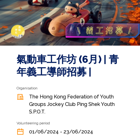
氣動車工作坊 (6月) | 青
年義工導師招募 |
Organisation
The Hong Kong Federation of Youth
Groups Jockey Club Ping Shek Youth
S.P.O.T.
Volunteering period
01/06/2024 - 23/06/2024