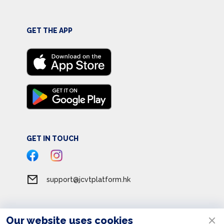
GET THE APP
GET IN TOUCH
support@jcvtplatform.hk
Our website uses cookies
Terms of Service