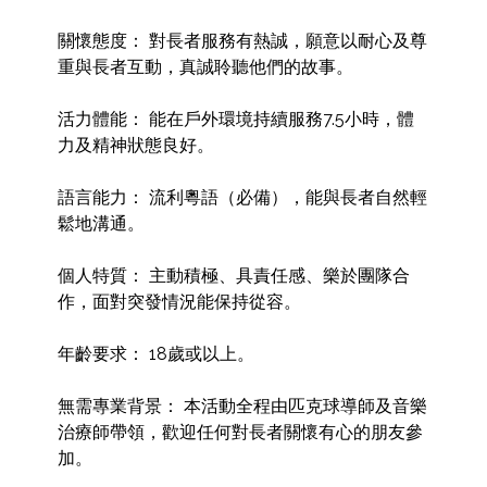
關懷態度： 對長者服務有熱誠，願意以耐心及尊
重與長者互動，真誠聆聽他們的故事。

活力體能： 能在戶外環境持續服務7.5小時，體
力及精神狀態良好。

語言能力： 流利粵語（必備），能與長者自然輕
鬆地溝通。

個人特質： 主動積極、具責任感、樂於團隊合
作，面對突發情況能保持從容。

年齡要求： 18歲或以上。

無需專業背景： 本活動全程由匹克球導師及音樂
治療師帶領，歡迎任何對長者關懷有心的朋友參
加。