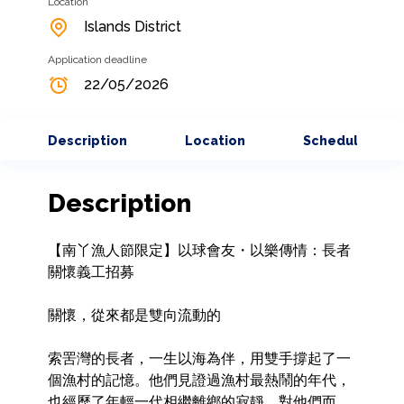
Location
Islands District
Application deadline
22/05/2026
Description
Location
Schedule
Description
【南丫漁人節限定】以球會友・以樂傳情：長者
關懷義工招募

關懷，從來都是雙向流動的

索罟灣的長者，一生以海為伴，用雙手撐起了一
個漁村的記憶。他們見證過漁村最熱鬧的年代，
也經歷了年輕一代相繼離鄉的寂靜。對他們而