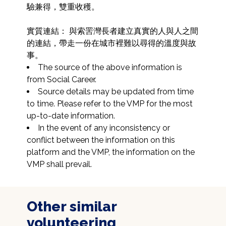
驗兼得，雙重收穫。

實質連結： 與索罟灣長者建立真實的人與人之間
的連結，帶走一份在城市裡難以尋得的溫度與故
事。
The source of the above information is 
from Social Career.
Source details may be updated from time 
to time. Please refer to the VMP for the most 
up-to-date information.
In the event of any inconsistency or 
conflict between the information on this 
platform and the VMP, the information on the 
VMP shall prevail.
Other similar
volunteering