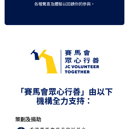
各種驚喜及體驗以回饋你的參與。
「賽馬會眾心行善」由以下
機構全力支持：
策劃及捐助