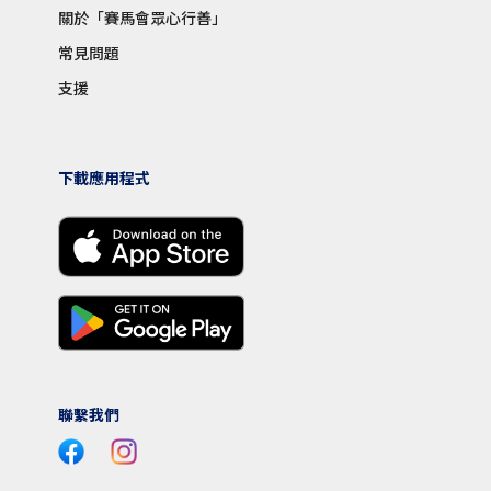
關於「賽馬會眾心行善」
常見問題
支援
下載應用程式
聯繫我們