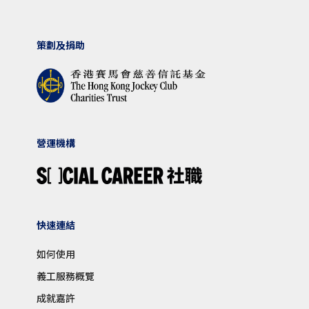
策劃及捐助
營運機構
快速連結
如何使用
義工服務概覽
成就嘉許