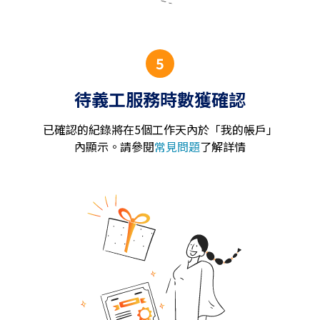
5
待義工服務時數獲確認
已確認的紀錄將在5個工作天內於「我的帳戶」
內顯示。請參閱
常見問題
了解詳情