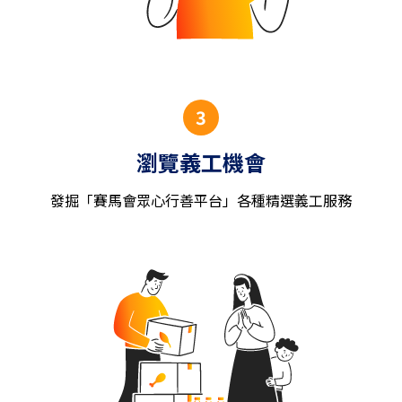
3
瀏覽義工機會​
發掘「賽馬會眾心行善平台」各種精選義工服務