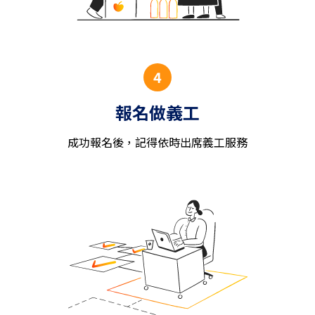
4
報名做義工​
成功報名後，記得依時出席義工服務