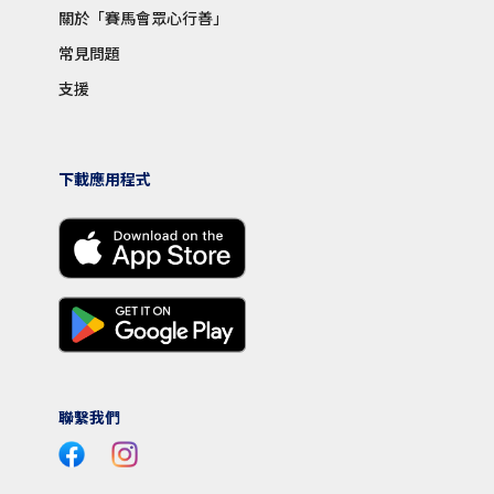
關於「賽馬會眾心行善」
常見問題
支援
下載應用程式
聯繫我們