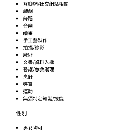
互聯網/社交網站相關
戲劇
舞蹈
音樂
繪畫
手工藝製作
拍攝/錄影
魔術
文書/資料入檔
醫護/急救護理
烹飪
導賞
運動
無須特定知識/技能
性別
男女均可