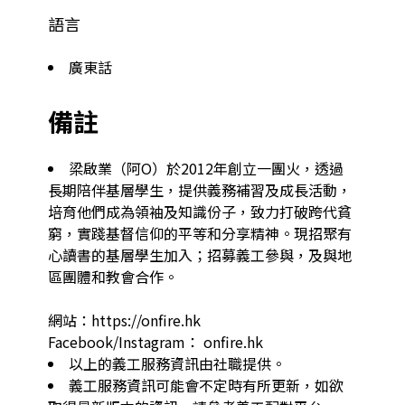
語言
廣東話
備註
梁啟業（阿O）於2012年創立一團火，透過
長期陪伴基層學生，提供義務補習及成長活動，
培育他們成為領袖及知識份子，致力打破跨代貧
窮，實踐基督信仰的平等和分享精神。現招聚有
心讀書的基層學生加入；招募義工參與，及與地
區團體和教會合作。

網站：https://onfire.hk

Facebook/Instagram： onfire.hk
以上的義工服務資訊由社職提供。
義工服務資訊可能會不定時有所更新，如欲