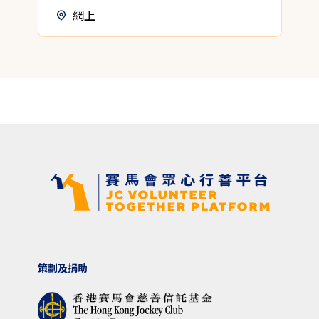
網上
策劃及捐助