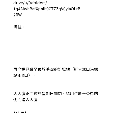
drive/u/0/folders/

1q4AIwhBafXpnlh97TZZqV0yIaOLrB

2RW

備註：

再皂福已遷至位於荃灣的新場地（近大窩口港鐵
站B出口）。

因大廈正門會於星期日關閉，請用位於荃榮街的
側門進入大廈。