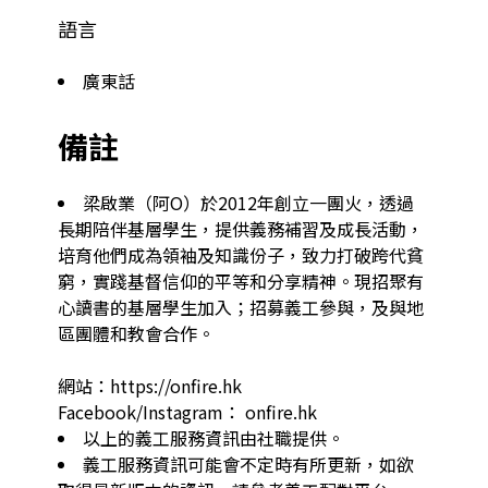
語言
廣東話
備註
梁啟業（阿O）於2012年創立一團火，透過
長期陪伴基層學生，提供義務補習及成長活動，
培育他們成為領袖及知識份子，致力打破跨代貧
窮，實踐基督信仰的平等和分享精神。現招聚有
心讀書的基層學生加入；招募義工參與，及與地
區團體和教會合作。

網站：https://onfire.hk

Facebook/Instagram： onfire.hk
以上的義工服務資訊由社職提供。
義工服務資訊可能會不定時有所更新，如欲