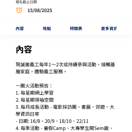
報名截止日期
15/08/2025
內容
地點
時間表
更多資訊
內容
現誠邀義工每年1～2次或持續參與活動，接觸基
層家庭，體驗義工服務。

一團火活動預告：

1. 每星期網上學習

2. 每星期領袖空間

3. 每月成長活動 - 電影採訪團、書展、郊遊、大
學資訊日等

- 日期: 16/8、20/9、18/10、22/11

4. 每季活動 - 暑假Camp、大專學生開Sem飯、