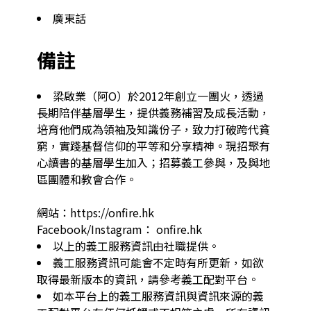
廣東話
備註
梁啟業（阿O）於2012年創立一團火，透過
長期陪伴基層學生，提供義務補習及成長活動，
培育他們成為領袖及知識份子，致力打破跨代貧
窮，實踐基督信仰的平等和分享精神。現招聚有
心讀書的基層學生加入；招募義工參與，及與地
區團體和教會合作。

網站：https://onfire.hk

Facebook/Instagram： onfire.hk
以上的義工服務資訊由社職提供。
義工服務資訊可能會不定時有所更新，如欲
取得最新版本的資訊，請參考義工配對平台。
如本平台上的義工服務資訊與資訊來源的義