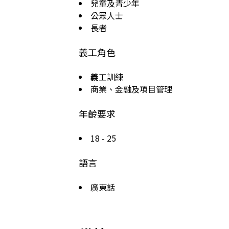
兒童及青少年
公眾人士
長者
義工角色
義工訓練
商業、金融及項目管理
年齡要求
18 - 25
語言
廣東話