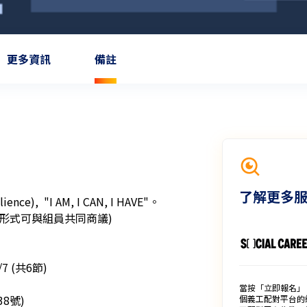
更多資訊
備註
了解更多
,  "I AM, I CAN, I HAVE"。

形式可與組員共同商議)

/7 (共6節)

當按「立即報名」
號) 

個義工配對平台的