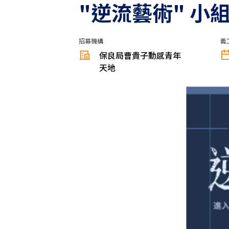
"逆流藝術" 小
招募機構
義
保良局曹貴子動感青年
天地