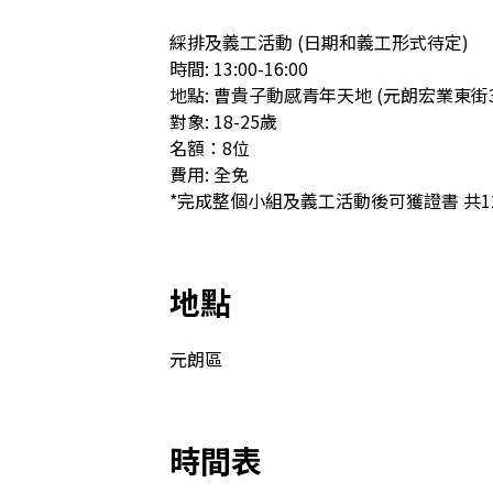
綵排及義工活動 (日期和義工形式待定) 

時間: 13:00-16:00

地點: 曹貴子動感青年天地 (元朗宏業東街38
對象: 18-25歲

名額：8位

費用: 全免

*完成整個小組及義工活動後可獲證書 共1
地點
元朗區
時間表