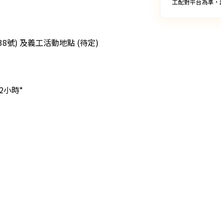
工配對平台為準，
號) 及義工活動地點 (待定)

2小時*