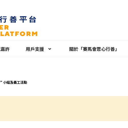
就嘉許
用戶支援
關於「賽馬會眾心行善」
" 小組及義工活動