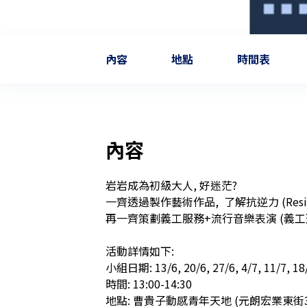
內容
地點
時間表
內容
岩岩成為初級大人, 好迷茫?

一齊透過製作藝術作品,  了解抗逆力 (Resilience)
再一齊策劃義工服務+流行音樂表演 (義工
活動詳情如下:

小組日期: 13/6, 20/6, 27/6, 4/7, 11/7, 18
時間: 13:00-14:30 

地點: 曹貴子動感青年天地 (元朗宏業東街38