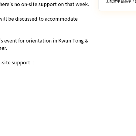
工配對平台為準，
there's no on-site support on that week. 

 will be discussed to accommodate 
's event for orientation in Kwun Tong & 
r. 

site support  :
