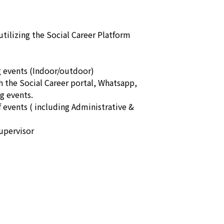
utilizing the Social Career Platform 
g events (Indoor/outdoor)

 the Social Career portal, Whatsapp, 
g events.

 events ( including Administrative & 
upervisor
