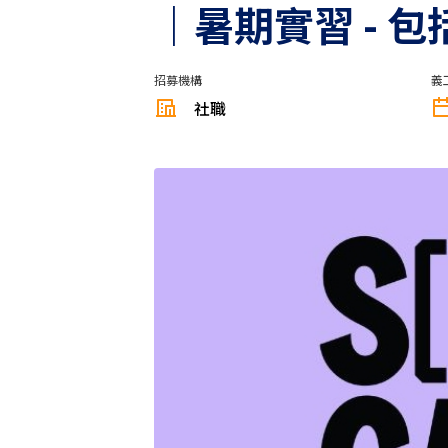
｜暑期實習 - 
招募機構
義
社職