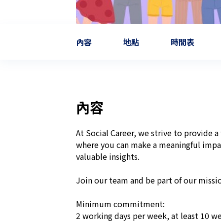
內容
地點
時間表
內容
At Social Career, we strive to provide a 
where you can make a meaningful impact
valuable insights. 

Join our team and be part of our mission
Minimum commitment:  

2 working days per week, at least 10 we