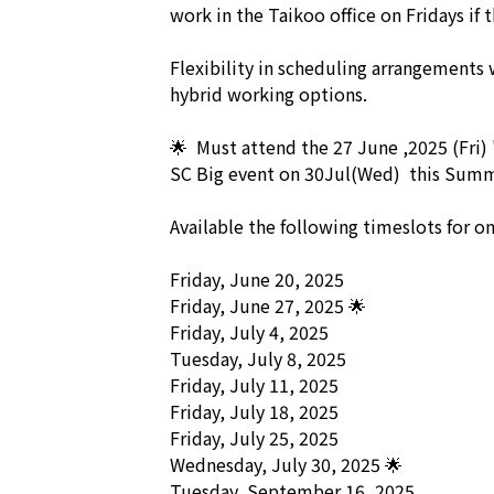
work in the Taikoo office on Fridays if 
Flexibility in scheduling arrangements
hybrid working options.

🌟  Must attend the 27 June ,2025 (Fri) 
SC Big event on 30Jul(Wed)  this Summe
Available the following timeslots for on-
Friday, June 20, 2025 

Friday, June 27, 2025 🌟  

Friday, July 4, 2025

Tuesday, July 8, 2025

Friday, July 11, 2025

Friday, July 18, 2025

Friday, July 25, 2025

Wednesday, July 30, 2025 🌟  

Tuesday, September 16, 2025
