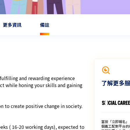
更多資訊
備註
fulfilling and rewarding experience 
了解更多
 while honing your skills and gaining 
 to create positive change in society.

當按「立即報名」
eks ( 16-20 working days), expected to 
個義工配對平台的