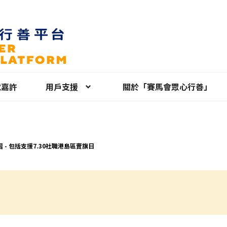
就嘉許
用戶支援
關於「賽馬會眾心行善」
 - 包括支援7.30社職港島區賣旗日