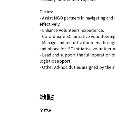
Duties:

- Assist NGO partners in navigating and 
effectively.

- Enhance Volunteers' experience. 

- Co-ordinate SC initiative volunteerin
- Manage and recruit volunteers through
and phone for  SC initiative volunteerin
- Lead and support the full operation of
logistic support) 

- Other Ad-hoc duties assigned by the s
地點
全香港