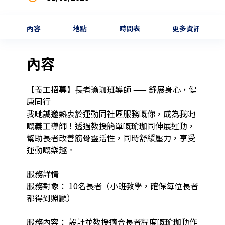
內容
地點
時間表
更多資訊
內容
【義工招募】長者瑜珈班導師 —— 舒展身心，健
康同行

我哋誠邀熱衷於運動同社區服務嘅你，成為我哋
嘅義工導師！透過教授簡單嘅瑜珈同伸展運動，
幫助長者改善筋骨靈活性，同時舒緩壓力，享受
運動嘅樂趣。

服務詳情

服務對象： 10名長者（小班教學，確保每位長者
都得到照顧）

服務內容： 設計並教授適合長者程度嘅瑜珈動作