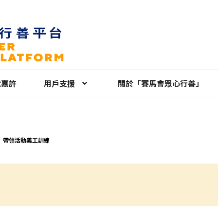
就嘉許
用戶支援
關於「賽馬會眾心行善」
】⁠帶領活動義工訓練