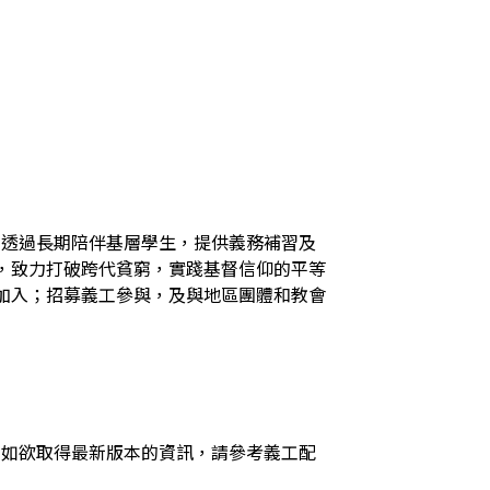
火，透過長期陪伴基層學生，提供義務補習及
，致力打破跨代貧窮，實踐基督信仰的平等
加入；招募義工參與，及與地區團體和教會
，如欲取得最新版本的資訊，請參考義工配