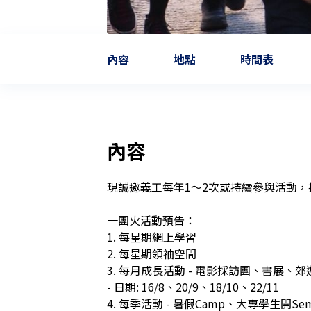
內容
地點
時間表
內容
現誠邀義工每年1～2次或持續參與活動，
一團火活動預告：

1. 每星期網上學習

2. 每星期領袖空間

3. 每月成長活動 - 電影採訪團、書展、
- 日期: 16/8、20/9、18/10、22/11

4. 每季活動 - 暑假Camp、大專學生開