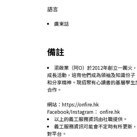
語言
廣東話
備註
梁啟業（阿O）於2012年創立一團
成長活動，培育他們成為領袖及知識份子
和分享精神。現招聚有心讀書的基層學生
合作。

網站：https://onfire.hk

Facebook/Instagram： onfire.hk
以上的義工服務資訊由社職提供。
義工服務資訊可能會不定時有所更新
對平台。