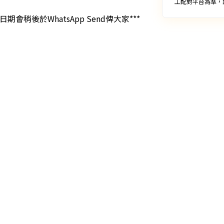
工配對平台為準，
稍後於WhatsApp Send俾大家***