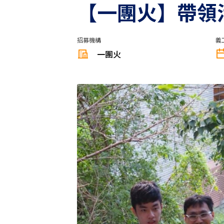
【一團火】⁠帶
招募機構
義
一團火