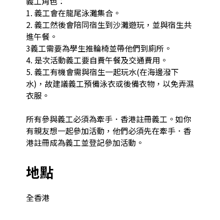
義工角色：

1. 義工會在龍尾泳灘集合。

2. 義工然後會陪同宿生到沙灘遊玩，並與宿生共
進午餐。

3義工需要為學生推輪椅並帶他們到廁所。

4. 是次活動義工要自費午餐及交通費用。

5. 義工有機會需與宿生一起玩水(在海邊潑下
水)，故建議義工預備泳衣或後備衣物，以免弄濕
衣服。

所有參與義工必須為牽手．香港註冊義工。如你
有親友想一起參加活動，他們必須先在牽手．香
港註冊成為義工並登記參加活動。
地點
全香港