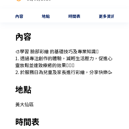
內容
地點
時間表
更多資訊
內容
🎨學習 臉部彩繪 的基礎技巧及專業知識🫟

1. 透過專注創作的體驗，減輕生活壓力，促進心
靈放鬆並達致療癒的效果🧘🏻‍♀️

2. 於服務日為兒童及家長進行彩繪，分享快樂🥳
地點
黃大仙區
時間表