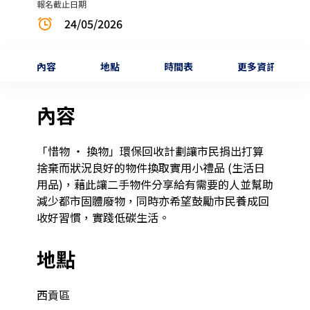
報名截止日期
24/05/2026
內容
地點
時間表
更多資訊
內容
「惜物 ‧ 換物」環保回收計劃讓市民捐出打算
捨棄而狀況良好的物件換取實用小禮品 (生活日
用品)，藉此讓二手物件分享給有需要的人並幫助
減少都市固體廢物，同時亦希望鼓勵市民養成回
收好習慣，實踐低碳生活。
地點
西貢區