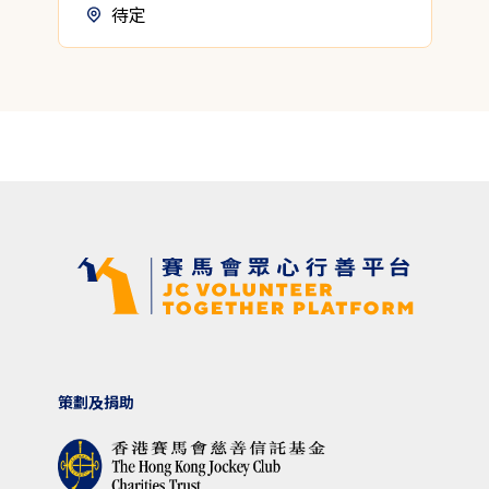
待定
策劃及捐助