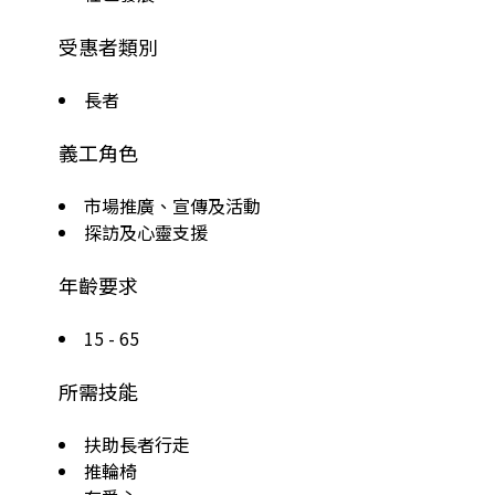
受惠者類別
長者
義工角色
市場推廣、宣傳及活動
探訪及心靈支援
年齡要求
15 - 65
所需技能
扶助長者行走
推輪椅