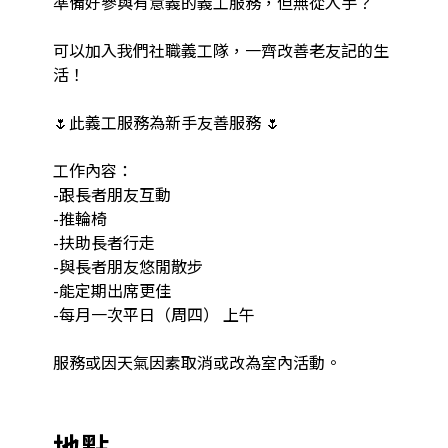
準備好參與有意義的義工服務，但無從入手？

可以加入我們社職義工隊，一齊改善老友記的生
活！

🌷此義工服務為新手友善服務 🌷

工作內容： 

-跟長者朋友互動

-推輪椅

-扶助長者行走

-與長者朋友悠閒散步

-能定期出席更佳 

-每月一次平日（周四） 上午

服務或因天氣因素取消或改為室內活動。

地點