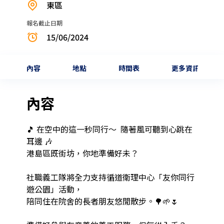
東區
報名截止日期
15/06/2024
內容
地點
時間表
更多資訊
內容
🎵 在空中的這一秒同行～  隨著風可聽到心跳在
耳邊 🎶 

港島區既街坊，你地準備好未？ 

社職義工隊將全力支持循道衛理中心「友你同行
遊公園」活動，

陪同住在院舍的長者朋友悠閒散步。🌳🌱🌷
