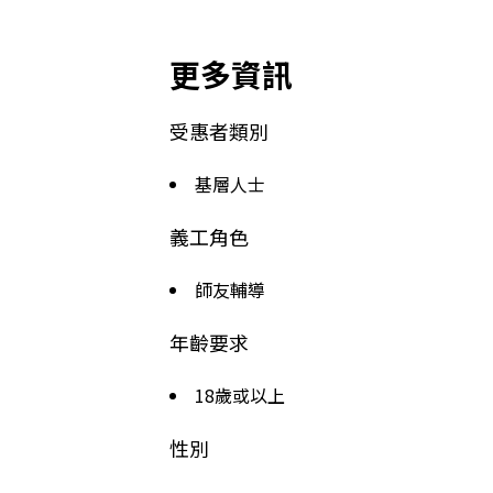
更多資訊
受惠者類別
基層人士
義工角色
師友輔導
年齡要求
18歲或以上
性別