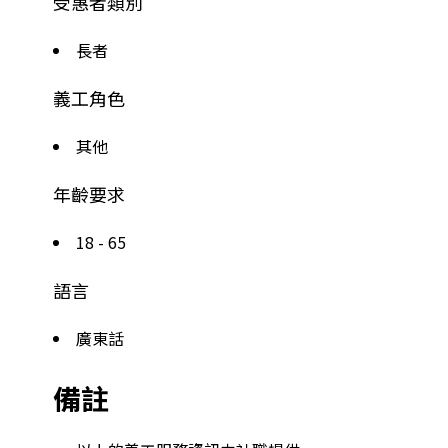
受惠者類別
長者
義工角色
其他
年齡要求
18 - 65
語言
廣東話
備註