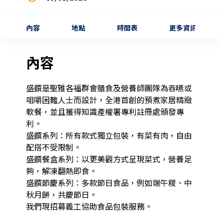
內容
地點
時間表
更多資訊
內容
盛饌是聖雅各福群會膳食及營養師團隊為吞嚥或
咀嚼困難人士而設計，全港首創的預煮家居精緻
軟餐，並且獲得知識產權署專利註冊處頒發專
利。

盛饌系列：所有款式獨立包裝，有菜有肉，自由
配搭不受限制。

盛饌餐盒系列：以更美觀方式呈現菜式，營養足
夠，解凍翻熱即食。

盛饌節慶系列：多款節日食品，例如端午糉、中
秋月餅，共慶節日。

我們現招募義工協助食品包裝服務。