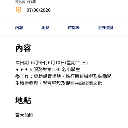
報名截止日期
07/06/2026
內容
地點
時間表
更多資訊
內容
📅日期: 6月9日, 6月10日(星期二,三)

👨‍👩‍👧‍👦服務對象:130 名小學生

📚工作：協助設置場地，進行攤位遊戲及鼓勵學
生積極參與，學習堅毅及促進共融校園文化
地點
黃大仙區