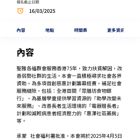
報名截止日期
16/03/2025
內容
地點
時間表
更多資訊
內容
聖雅各福群會服務香港75年，致力扶貧解困，改
善弱勢社群的生活。本會一直積極尋求社會各界
資助，為多項首創慈惠計劃籌募經費，補足社會
服務縫隙，包括：全港首間「眾膳坊食物銀
行」、為基層學童提供學習資源的「助學改變未
來服務」、改善長者生活環境的「電器贈長者」
計劃和減輕病患者經濟壓力的「惠澤社區藥房」
等。 

承蒙   社會福利署批准，本會將於2025年4月5日