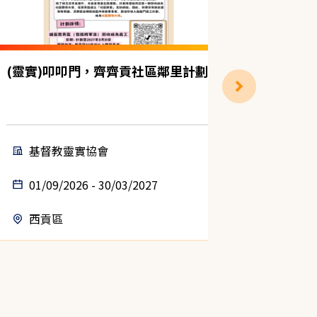
(靈實)叩叩門，齊齊貢社區鄰里計劃
獨居雙老
計劃（中
基督教靈實協會
聖雅
01/09/2026 - 30/03/2027
14/08
西貢區
中西