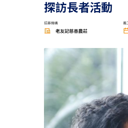
探訪長者活動
招募機構
義
老友記慈善農莊