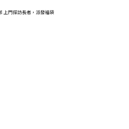
m 白田邨 上門探訪長者，派發福袋