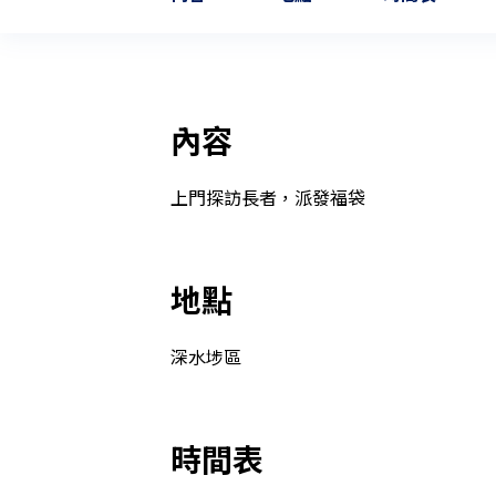
內容
上門探訪長者，派發福袋
地點
深水埗區
時間表