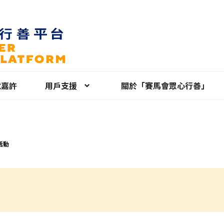
就嘉許
用戶支援
關於「賽馬會眾心行善」
活動