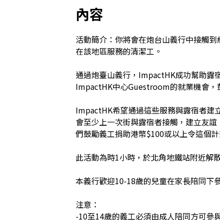
內容
活動簡介：你將會在炮台山義行中接觸到
在該地區服務的清潔工。

通過炮臺山義行，ImpactHK成功幫助
ImpactHK中心Guestroom的就業機
ImpactHK希望通過這些服務與露宿者
會至少上一次街與露宿者接觸，建立友誼
們鼓勵義工捐助港幣$100或以上令這個計
此活動為時1小時，於北角地鐵站附近解散。
本義行歡迎10-18歲的兒童在家長陪同下參
注意：

-10至14歲的義工必須由成人陪同方可