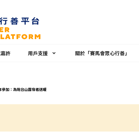
就嘉許
用戶支援
關於「賽馬會眾心行善」
年參加：為炮台山露宿者送暖