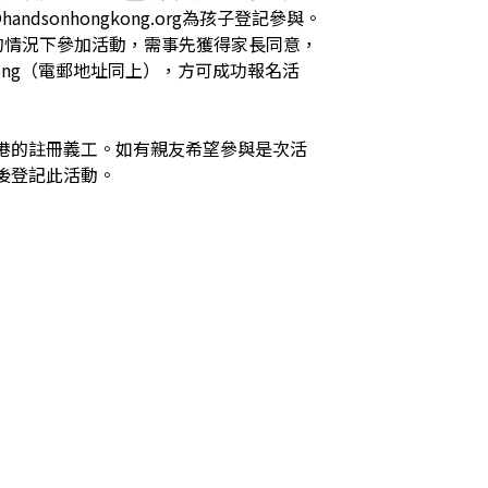
dsonhongkong.org為孩子登記參與。

同的情況下參加活動，需事先獲得家長同意，
 Kong（電郵地址同上），方可成功報名活
港的註冊義工。如有親友希望參與是次活
後登記此活動。