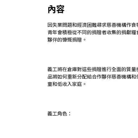
內容
因失業問題和經濟困難尋求慈善機構作食
青年會積極從不同的捐贈者收集的捐獻糧
夥伴的慷慨捐贈。

義工將在倉庫對這些捐贈進行全面的質量
品將如何重新分配給合作夥伴慈善機構和
童和低收入家庭。

義工角色：
