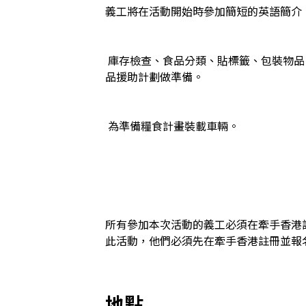
義工將在活動開始時參加簡短的英語簡介
 庫存檢查、食品分類、貼標籤、包裝物品（例如大米、口罩等）、清潔，以及為食
品援助計劃做準備。

 為準備糧食計畫裝載車輛。

所有參加本次活動的義工必須在牽手香港
此活動，他們必須先在牽手香港註冊並報
地點