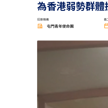
為香港弱勢群體
招募機構
義
屯門青年使命團