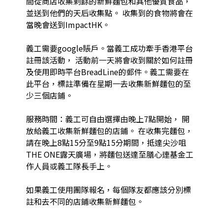
間從商店收集剩餘的新鮮麵包和其他優質食品，
並送到他們的天后收集點。 收集到的食物將會在
當晚會送到ImpactHK。

義工需要google賬戶。當義工成功牽手香港平台
註冊該活動， 活動前一天將會收到關於如何註冊
及使用即時平台BreadLine的郵件。義工需要在
此平台，標註準備在星期一去收集新鮮麵包的至
少三個店鋪。 ​

服務時間：義工可自由選擇由晚上7點開始， 開
放給義工收集新鮮麵包的店鋪。 在收集完麵包，
請在晚上8點15分至9點15分期間，抵達尖沙咀
THE ONE露天廣場，將麵包送達至膳心連基金工
作人員或義工隊長手上。

如果義工使用團隊報名，每個隊友都應該分別標
註和去不同的店鋪收集新鮮麵包。
