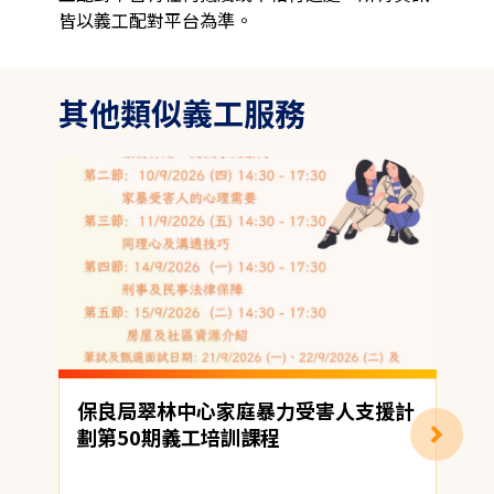
皆以義工配對平台為準。
其他類似義工服務
保良局翠林中心家庭暴力受害人支援計
E
劃第50期義工培訓課程