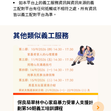
如本平台上的義工服務資訊與資訊來源的義
工配對平台有任何抵觸或不相符之處，所有資訊
皆以義工配對平台為準。
其他類似義工服務
保良局翠林中心家庭暴力受害人支援計
E
劃第50期義工培訓課程