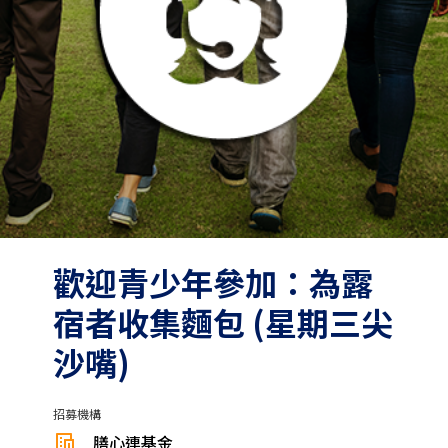
歡迎青少年參加：為露
宿者收集麵包 (星期三尖
沙嘴)
招募機構
膳心連基金