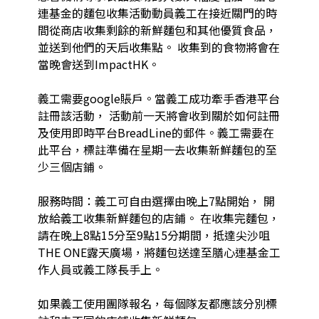
連基金的麵包收集活動動員義工在接近關門的時
間從商店收集剩餘的新鮮麵包和其他優質食品，
並送到他們的天后收集點。 收集到的食物將會在
當晚會送到ImpactHK。

義工需要google賬戶。當義工成功牽手香港平台
註冊該活動， 活動前一天將會收到關於如何註冊
及使用即時平台BreadLine的郵件。義工需要在
此平台，標註準備在星期一去收集新鮮麵包的至
少三個店鋪。 ​

服務時間：義工可自由選擇由晚上7點開始， 開
放給義工收集新鮮麵包的店鋪。 在收集完麵包，
請在晚上8點15分至9點15分期間，抵達尖沙咀
THE ONE露天廣場，將麵包送達至膳心連基金工
作人員或義工隊長手上。

如果義工使用團隊報名，每個隊友都應該分別標