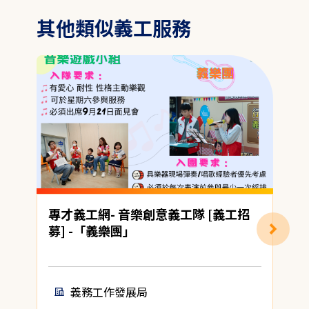
其他類似義工服務
專才義工網- 音樂創意義工隊 [義工招
募] -「義樂團」
(
義務工作發展局