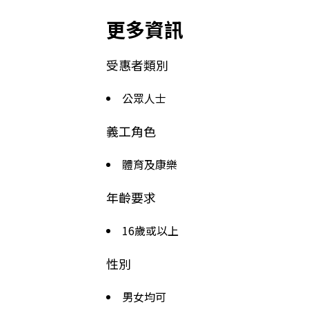
更多資訊
受惠者類別
公眾人士
義工角色
體育及康樂
年齡要求
16歲或以上
性別
男女均可