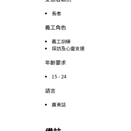
長者
義工角色
義工訓練
探訪及心靈支援
年齡要求
15 - 24
語言
廣東話