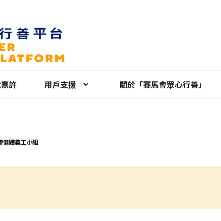
就嘉許
用戶支援
關於「賽馬會眾心行善」
帶健體義工小組