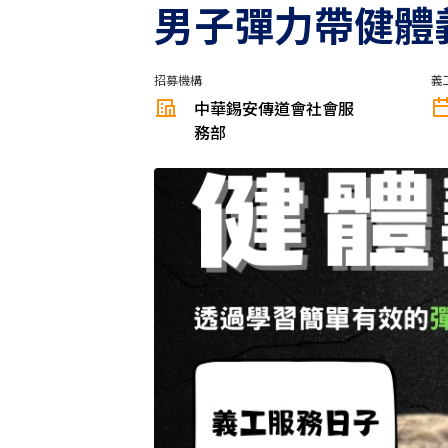
男子彈力帶健體
招募機構
義
中華錫安傳道會社會服
務部