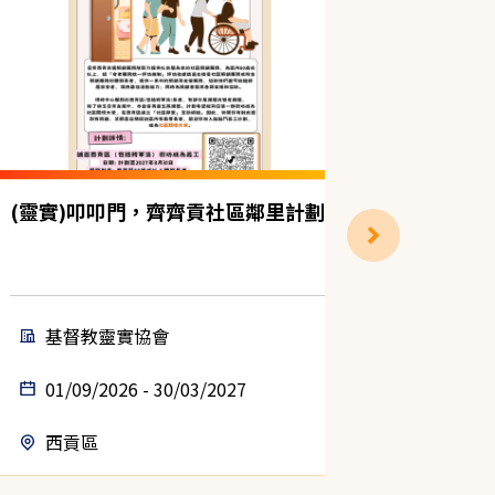
(靈實)叩叩門，齊齊貢社區鄰里計劃
獨居雙老
計劃（中
基督教靈實協會
聖雅
01/09/2026 - 30/03/2027
14/08
西貢區
中西