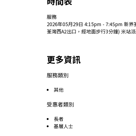
時間表
服務

2026年05月29日 4:15pm - 7:45
荃灣西A2出口，經地面步行3分鐘) 米站
更多資訊
服務類別
其他
受惠者類別
長者
基層人士