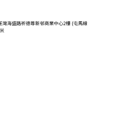
pm 新界荃灣海盛路祈德尊新邨商業中心2樓 (屯馬線
派米