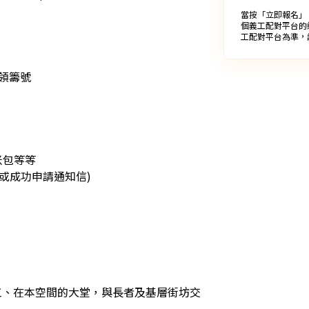
當按「立即報名」
個義工配對平台的
工配對平台為準，
籌號

等等

成功申請通知信)

、分工、在本空間的大堂，與長者及基層街坊交