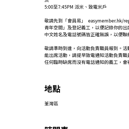
5:00至7:45PM 派米、致電米戶

敬請先到「會員易」  easymember.hk/
青年空間」及登記義工，以便記錄你的出
中文姓名及電話號碼皆正確無誤，以便聯絡及
敬請準時到達，向活動負責職員報到。活
能出席活動，請提早致電通知活動負責職
任何臨時缺席而沒有電話通知的義工，會
地點
荃灣區