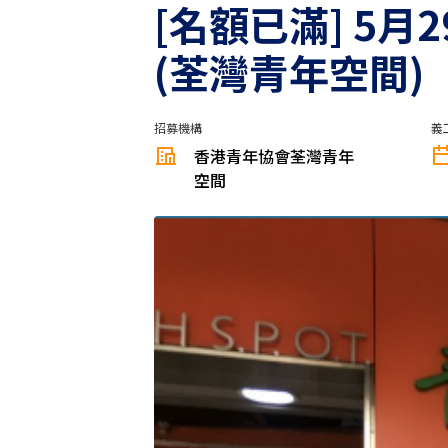
[名額已滿] 5
(荃灣青年空間)
招募機構
義
香港青年協會荃灣青年
空間