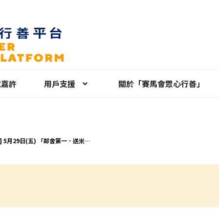
就嘉許
用戶支援
關於「賽馬會眾心行善」
] 5月29日(五) 「鄰舍第一．送米助
值 (荃灣青年空間)