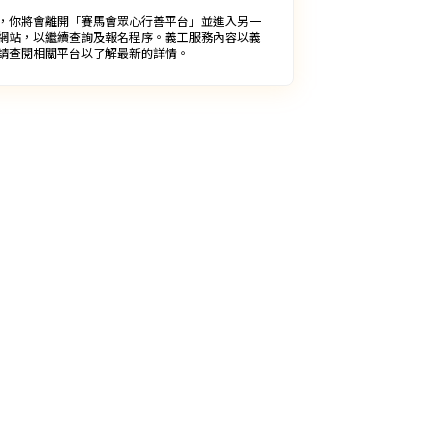
，你將會離開「賽馬會眾心行善平台」並進入另一
網站，以繼續查詢及報名程序。義工服務內容以義
請查閱相關平台以了解最新的詳情。