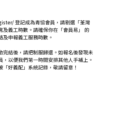
register/ 登記成為青協會員，請剔選「荃灣
席及義工時數。請確保你在「會員易」 的
申報義工服務時數。

動完結後，請把制服歸還。如報名後發現未
員，以便我們第一時間安排其他人手補上。
被「好義配」系統記錄，敬請留意！