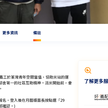
更多資訊
備註
，招募義工於荃灣青年空間當值，協助米站的運
了解更多
鄰舍第一的社區互助精神。派米開始前，會

報名，登入後在月曆版面長按點選「29
。)
