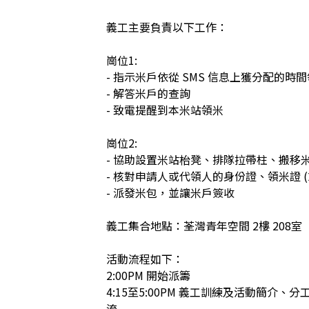
義工主要負責以下工作：

崗位1: 

- 指示米戶依從 SMS 信息上獲分配的時間領
- 解答米戶的查詢

- 致電提醒到本米站領米

崗位2: 

- 協助設置米站枱凳、排隊拉帶柱、搬移米包
- 核對申請人或代領人的身份證、領米證 (或
- 派發米包，並讓米戶簽收

義工集合地點：荃灣青年空間 2樓 208室

活動流程如下：

2:00PM 開始派籌

4:15至5:00PM 義工訓練及活動簡介
流
