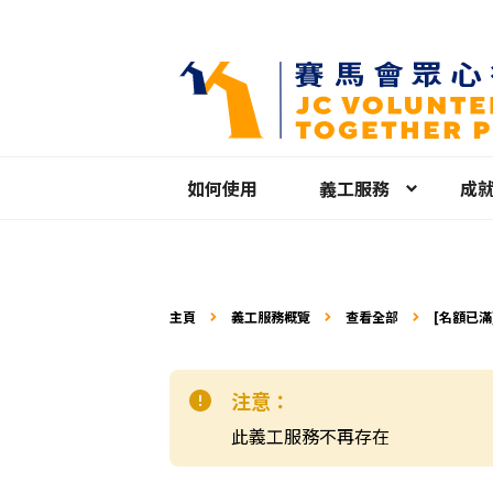
如何使用
義工服務
成
主頁
義工服務概覽
查看全部
[名額已滿
人」米站當
注意：
此義工服務不再存在