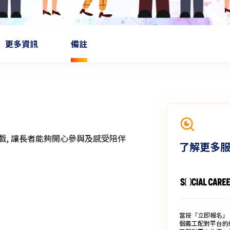
更多資訊
備註
遊戲, 讓長者能夠開心參與及感受陪伴
了解更多
當按「立即報名」
個義工配對平台的