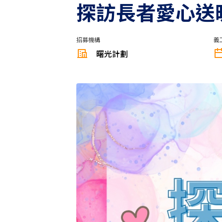
探訪長者愛心送暖
招募機構
義
曙光計劃