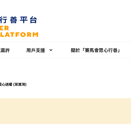
就嘉許
用戶支援
關於「賽馬會眾心行善」
心送暖 (筲箕灣)