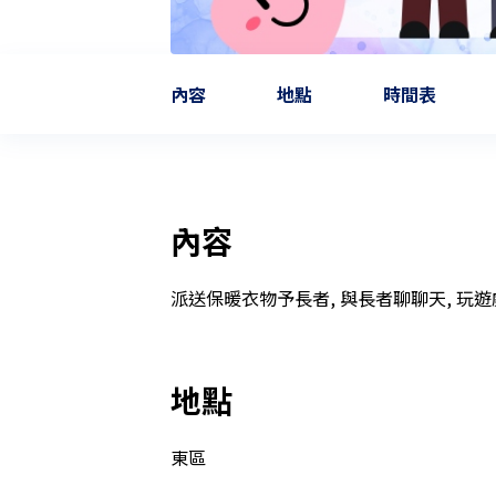
內容
地點
時間表
內容
派送保暖衣物予長者, 與長者聊聊天, 玩
地點
東區