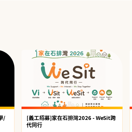
學/
[義工招募]家在石排灣2026 - WeSit跨
代同行