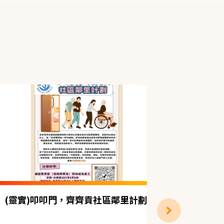
(靈實)叩叩門，齊齊貢社區鄰里計劃
📣【招
生活大挑
子義工)