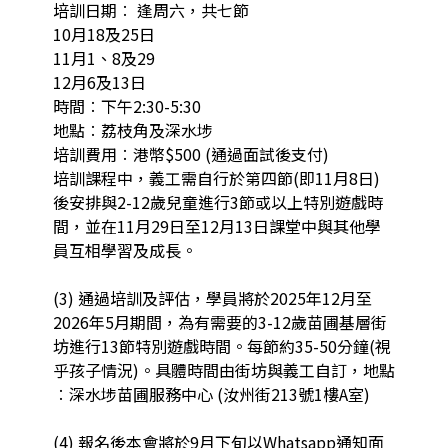
培訓日期︰ 逢周六，共七節

10月18及25日

11月1、8及29

12月6及13日

時間︰下午2:30-5:30

地點︰荔枝角及深水埗

培訓費用︰港幣$500 (通過面試後支付)

培訓課程中，義工需自行於第四節(即11月8日)
後安排與2-12歲兒童進行3節或以上特別遊戲時
間，並在11月29日至12月13日課堂中與其他學
員互相學習及成長。

(3) 通過培訓及評估，學員將於2025年12月至
2026年5月期間，為有需要的3-12歲苗圃基層街
坊進行13節特別遊戲時間。每節約35-50分鐘(視
乎孩子情況)。具體時間由街坊與義工自訂，地點
︰深水埗苗圃服務中心 (汝州街213號1樓A室)

(4) 報名後本會將於9月下旬以Whatsapp通知面