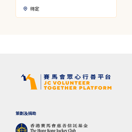
待定
策劃及捐助