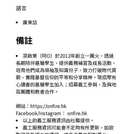
語言
廣東話
備註
梁啟業（阿O）於2012年創立一團火，透過
長期陪伴基層學生，提供義務補習及成長活動，
培育他們成為領袖及知識份子，致力打破跨代貧
窮，實踐基督信仰的平等和分享精神。現招聚有
心讀書的基層學生加入；招募義工參與，及與地
區團體和教會合作。

網站：https://onfire.hk

Facebook/Instagram： onfire.hk
以上的義工服務資訊由社職提供。
義工服務資訊可能會不定時有所更新，如欲